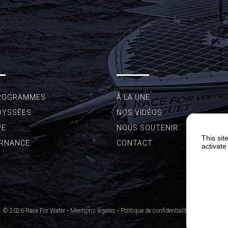
ROGRAMMES
À LA UNE
DYSSÉES
NOS VIDÉOS
PE
NOUS SOUTENIR
This sit
RNANCE
CONTACT
activate
© 2026 Race For Water •
Mentions légales
•
Politique de confidentialité
•
Plan du site