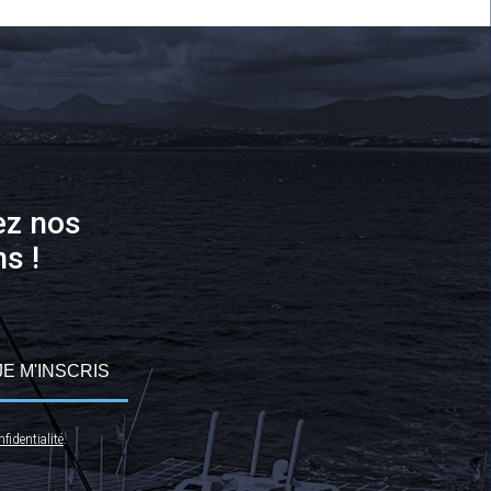
ez nos
s !
JE M'INSCRIS
fidentialité
.