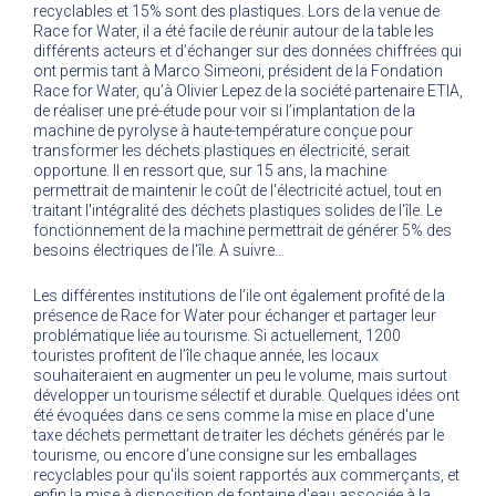
recyclables et 15% sont des plastiques. Lors de la venue de
Race for Water, il a été facile de réunir autour de la table les
différents acteurs et d’échanger sur des données chiffrées qui
ont permis tant à Marco Simeoni, président de la Fondation
Race for Water, qu’à Olivier Lepez de la société partenaire ETIA,
de réaliser une pré-étude pour voir si l’implantation de la
machine de pyrolyse à haute-température conçue pour
transformer les déchets plastiques en électricité, serait
opportune. Il en ressort que, sur 15 ans, la machine
permettrait de maintenir le coût de l'électricité actuel, tout en
traitant l'intégralité des déchets plastiques solides de l'île. Le
fonctionnement de la machine permettrait de générer 5% des
besoins électriques de l'île. A suivre…
Les différentes institutions de l’ile ont également profité de la
présence de Race for Water pour échanger et partager leur
problématique liée au tourisme. Si actuellement, 1200
touristes profitent de l’île chaque année, les locaux
souhaiteraient en augmenter un peu le volume, mais surtout
développer un tourisme sélectif et durable. Quelques idées ont
été évoquées dans ce sens comme la mise en place d'une
taxe déchets permettant de traiter les déchets générés par le
tourisme, ou encore d’une consigne sur les emballages
recyclables pour qu'ils soient rapportés aux commerçants, et
enfin la mise à disposition de fontaine d'eau associée à la