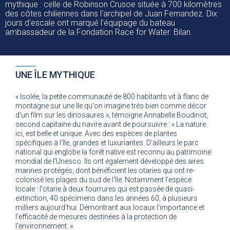
mythique : celle de Robinson Crusoe située à 700 kilomètres
des côtes chiliennes dans l’archipel de Juan Fernandez. Dix
jours d’escale ont marqué l’équipage du bateau
ambassadeur de la Fondation Race for Water. Bilan.
UNE ÎLE MYTHIQUE
« Isolée, la petite communauté de 800 habitants vit à flanc de
montagne sur une île qu'on imagine très bien comme décor
d'un film sur les dinosaures », témoigne Annabelle Boudinot,
second capitaine du navire avant de poursuivre : « La nature
ici, est belle et unique. Avec des espèces de plantes
spécifiques à l'île, grandes et luxuriantes. D'ailleurs le parc
national qui englobe la forêt native est reconnu au patrimoine
mondial de l'Unesco. Ils ont également développé des aires
marines protégés, dont bénéficient les otaries qui ont re-
colonisé les plages du sud de l'île. Notamment l’espèce
locale : l'otarie à deux fourrures qui est passée de quasi-
extinction, 40 spécimens dans les années 60, à plusieurs
milliers aujourd'hui. Démontrant aux locaux l'importance et
l'efficacité de mesures destinées à la protection de
l'environnement. »