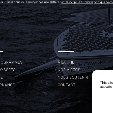
era utilisée pour vous envoyer des newsletters :
en savoir plus sur notre politique de con
ROGRAMMES
À LA UNE
DYSSÉES
NOS VIDÉOS
PE
NOUS SOUTENIR
This sit
RNANCE
CONTACT
activate