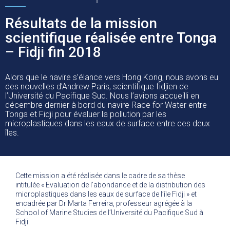
Résultats de la mission
scientifique réalisée entre Tonga
– Fidji fin 2018
Alors que le navire s’élance vers Hong Kong, nous avons eu
des nouvelles d’Andrew Paris, scientifique fidjien de
l’Université du Pacifique Sud. Nous l’avions accueilli en
décembre dernier à bord du navire Race for Water entre
Tonga et Fidji pour évaluer la pollution par les
microplastiques dans les eaux de surface entre ces deux
îles.
Cette mission a été réalisée dans le cadre de sa thèse
intitulée « Evaluation de l’abondance et de la distribution des
microplastiques dans les eaux de surface de l’île Fidji » et
encadrée par Dr Marta Ferreira, professeur agrégée à la
School of Marine Studies de l’Université du Pacifique Sud à
Fidji.