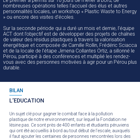
Le premier a permis sur 10 jours de mener à bord, de
nombreuses opérations telles l’accueil des élus et autres
personnalités locales, un workshop « Plastic Waste to Energy
» ou encore des visites d’écoles.
Sur la seconde période qui a duré un mois et demie, l’équipe
ACT dont l’objectif est de développer des projets de chaînes
de valeur des résidus plastiques à travers la valorisation
énergétique et composée de Camille Rollin, Frédéric Sciacca
et de la locale de l’étape Jimena Collantes Ortiz, a sillonné le
Pérou, participé à des conférences et multiplié les rendez-
vous avec des personnes motivées à agir pour un Pérou plus
durable.
BILAN
L’EDUCATION
Un sujet clé pour gagner le combat face à la pollution
plastique de notre environnement, sur lequel la Fondation ne
lésine pas. Ce sont près de 400 enfants et étudiants péruviens
qui ont été accueillis à bord au tout début de l’escale, auxquels
il faut ajouter les centaines de personnes rencontrées lors des