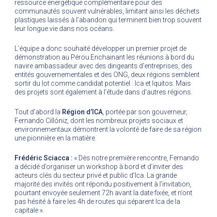
ressource énergétique complémentaire pour des
communautés souvent vulnérables, limitant ainsi les déchets
plastiques laissés à l’abandon qui terminent bien trop souvent
leur longue vie dans nos océans.
L’équipe a donc souhaité développer un premier projet de
démonstration au Pérou.Enchainant les réunions à bord du
navire ambassadeur avec des dirigeants d’entreprises, des
entités gouvernementales et des ONG, deux régions semblent
sortir du lot comme candidat potentiel : Ica et Iquitos. Mais
des projets sont également à l’étude dans d’autres régions.
Tout d’abord la
Région d’ICA
, portée par son gouverneur,
Fernando Cillóniz, dont les nombreux projets sociaux et
environnementaux démontrent la volonté de faire de sa région
une pionnière en la matière.
Frédéric Sciacca :
« Dès notre première rencontre, Fernando
a décidé d’organiser un workshop à bord et d’inviter des
acteurs clés du secteur privé et public d’Ica. La grande
majorité des invités ont répondu positivement à l’invitation,
pourtant envoyée seulement 72h avant la date fixée, et n’ont
pas hésité à faire les 4h de routes qui séparent Ica de la
capitale ».