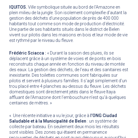
IQUITOS.
Ville symbolique située au bord de l’Amazone en
plein milieu de la jungle. Son isolement complexifie d’autant la
gestion des déchets d’une population de près de 400 000
habitants tout comme son mode de production d’électricité.
Une partie de ses habitants situés dans le district de Belen
vivent sur pilotis dans les maisons en bois et leur mode de vie
est rythmé par le niveau du fleuve.
Frédéric Sciacca :
« Durant la saison des pluies, ils se
déplacent grâce à un système de voies et de ponts en bois
reconstruits chaque année en fonction du niveau de montée
des eaux. La gestion des déchets, de l’eau et des sanitaires est
inexistante. Des toilettes communes sont fabriquées sur
pilotis et servent à plusieurs familles. Il s’agit simplement d’un
trou placé entre 4 planches au-dessus du fleuve. Les déchets
domestiques sont directement jetés dans le fleuve Itaya
affluant de l’Amazone dont l’embouchure n’est qu’à quelques
centaines de mètres. »
« Une récente initiative a vu le jour, grâce à
l’ONG Ciudad
Saludable et à la Municipalité de Belen
: un système de
collecte par bateau. En seulement deux mois les résultats
sont visibles. Des zones qui étaient en permanence
recouvertes de déchets en sont quasi dépourvus aujourd’hui